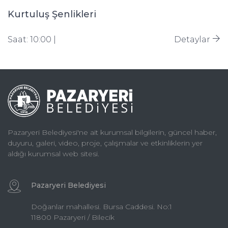
Kurtuluş Şenlikleri
Saat: 10:00 |
Detaylar
Pazaryeri Belediyesi'ne ait kurumsal bilgilerin, güncel haber,
duyuru, galeri, video, proje, çalışmalar ve etkinliklerin yer
aldığı kurumsal web sitesi.
Pazaryeri Belediyesi
Doğanlar mahallesi. Bursa Caddesi. No:1
11800 Pazaryeri / Bilecik